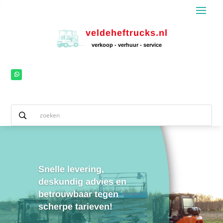
veldeheftrucks.nl
verkoop - verhuur - service
Snelle levering,
deskundig advies en
betrouwbaar tegen
scherpe tarieven!