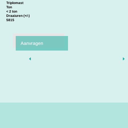
Triplomast
Ton
< 2 ton
Draaiuren (+/-)
5815
Aanvragen
D
E